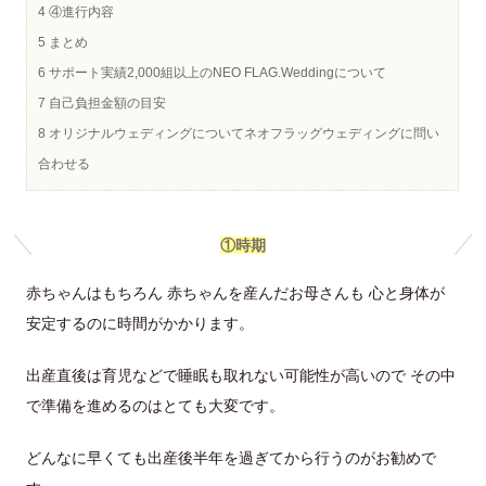
4
④進行内容
5
まとめ
6
サポート実績2,000組以上のNEO FLAG.Weddingについて
7
自己負担金額の目安
8
オリジナルウェディングについてネオフラッグウェディングに問い
合わせる
①時期
赤ちゃんはもちろん 赤ちゃんを産んだお母さんも 心と身体が
安定するのに時間がかかります。
出産直後は育児などで睡眠も取れない可能性が高いので その中
で準備を進めるのはとても大変です。
どんなに早くても出産後半年を過ぎてから行うのがお勧めで