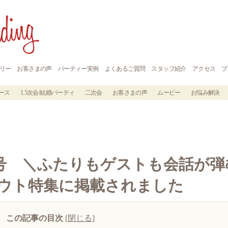
リー
お客さまの声
パーティー実例
よくあるご質問
スタッフ紹介
アクセス
ブ
ース
1.5次会/結婚パーティ
二次会
お客さまの声
ムービー
お悩み解決
8月号 ＼ふたりもゲストも会話が弾
アウト特集に掲載されました
この記事の目次
[
閉じる
]