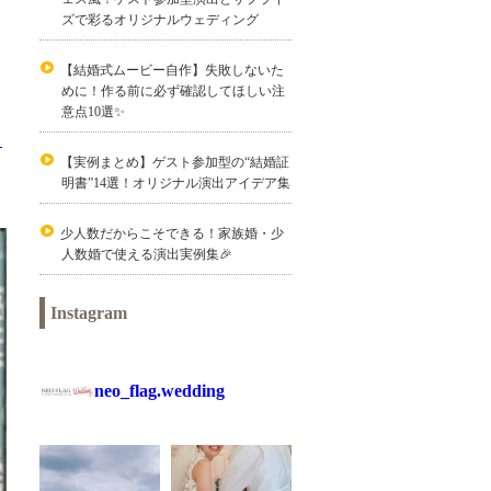
ズで彩るオリジナルウェディング
【結婚式ムービー自作】失敗しないた
めに！作る前に必ず確認してほしい注
意点10選✨
。
【実例まとめ】ゲスト参加型の“結婚証
明書”14選！オリジナル演出アイデア集
少人数だからこそできる！家族婚・少
人数婚で使える演出実例集🎉
Instagram
neo_flag.wedding