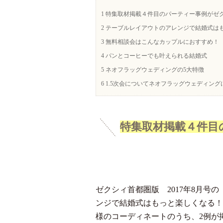
1
特集取材掲載４件目のパーティー事例がゼ
2
テーブルレイアウトのアレンジで結婚式は
3
無料相談会はこんなカップルにおすすめ！
4
パンとコーヒーでも叶えられる結婚式
5
ネオフラッグウェディングの5大特徴
6
1.5次会についてネオフラッグウェディング
特集取材掲載４件目
ゼクシィ首都圏版 2017年8月号
ンジで
結婚式はもっと楽しくなる！
様のコーディネートのうち、2例が掲載