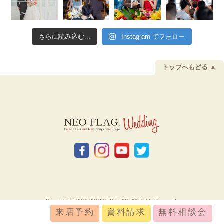
さらに読み込む...
Instagram でフォロー
トップへもどる ▲
Copyright (c) 2011-2018 NEO FLAG. All Rights Reserved.
来店予約
資料請求
無料相談会
お問い合わせ
採用情報
会社概要
プライバシーポリシー