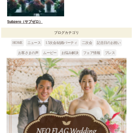
Subzero（サブゼロ）
HOME
ニュース
1.5次会/結婚パーティ
二次会
記念日のお祝い
お客さまの声
ムービー
お悩み解決
フェア情報
プレス