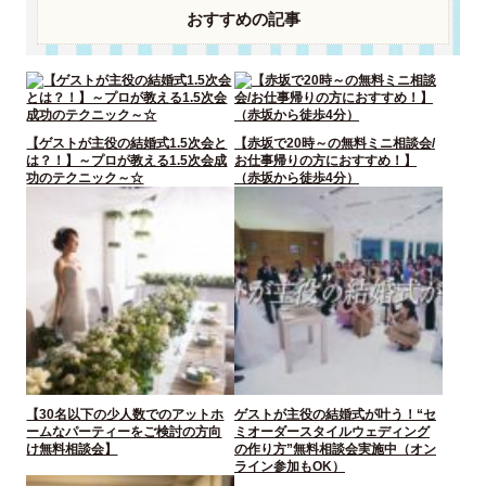
おすすめの記事
【ゲストが主役の結婚式1.5次会と
【赤坂で20時～の無料ミニ相談会/
は？！】～プロが教える1.5次会成
お仕事帰りの方におすすめ！】
功のテクニック～☆
（赤坂から徒歩4分）
【30名以下の少人数でのアットホ
ゲストが主役の結婚式が叶う！“セ
ームなパーティーをご検討の方向
ミオーダースタイルウェディング
け無料相談会】
の作り方”無料相談会実施中（オン
ライン参加もOK）