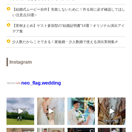
【結婚式ムービー自作】失敗しないために！作る前に必ず確認してほし
い注意点10選✨
【実例まとめ】ゲスト参加型の“結婚証明書”14選！オリジナル演出アイ
デア集
少人数だからこそできる！家族婚・少人数婚で使える演出実例集🎉
Instagram
neo_flag.wedding