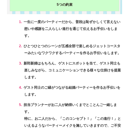
5つの約束
1.
一生に一度のパーティーだから、普段は恥ずかしくて言えない
想いや感謝を二人らしい進行を通じて伝えるお手伝いをしま
す。
2.
ひとつひとつのシーンが五感全部で楽しめるジェットコースタ
ーみたいなワクワクするパーティーを作るお手伝いをします。
3.
新郎新婦はもちろん、ゲストにスポットを当て、ゲスト同士も
楽しみながら、コミュニケーションできる様々な仕掛けを提案
します。
4.
ゲスト同士のご縁がつながる結婚パーティーを作るお手伝いを
します。
5.
担当プランナーがお二人が納得いくまでとことんご一緒しま
す。
特に、お二人だから、「このコンセプト！」「この進行！」と
いえるようなパーティーメイクを施していきますので、ご不安