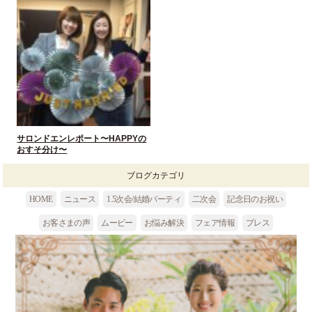
サロンドエンレポート〜HAPPYの
おすそ分け〜
HOME
ニュース
1.5次会/結婚パーティ
二次会
記念日のお祝い
お客さまの声
ムービー
お悩み解決
フェア情報
プレス