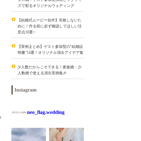
ズで彩るオリジナルウェディング
【結婚式ムービー自作】失敗しないた
めに！作る前に必ず確認してほしい注
意点10選✨
【実例まとめ】ゲスト参加型の“結婚証
明書”14選！オリジナル演出アイデア集
少人数だからこそできる！家族婚・少
人数婚で使える演出実例集🎉
Instagram
neo_flag.wedding
い