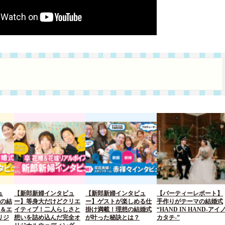
ュ
【新郎新婦インタビュ
【新郎新婦インタビュ
【パーティーレポート】
聞の結
ー】等身大だけどクリエ
ー】ゲストが楽しめる仕
手作りがテーマの結婚式
型＆エ
イティブ！二人らしさと
掛け満載！理想の結婚式
“HAND IN HAND-アイ
リジ
想いを詰め込んだ完全オ
が叶った秘訣とは？
カタチ-”