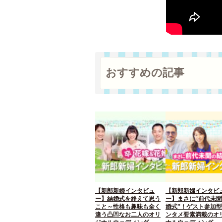
おすすめの記事
【新郎新婦インタビュ
【新郎新婦インタビ
ー】結婚式を終えて思う
ー】まさに“前代未
こと～性格も趣味も全く
婚式”！ゲスト参加
違う凸凹なお二人のオリ
ンタメ要素満載のオ