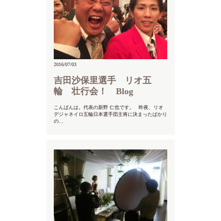
2016/07/03
吉田沙保里選手 リオ五
輪 壮行会！ Blog
こんばんは。代表の新野 仁也です。 昨夜、リオ
デジャネイロ五輪日本選手団主将に決まったばかり
の...