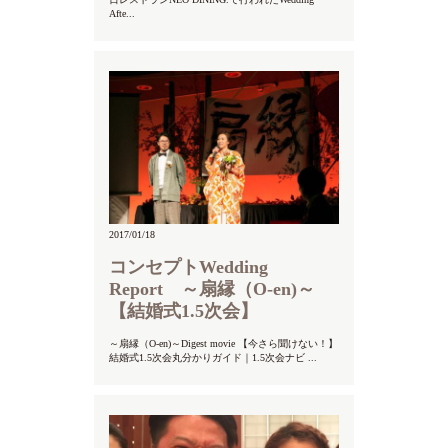
Afte...
2017/01/18
コンセプトWedding
Report ～扇縁（O-en)～
【結婚式1.5次会】
～扇縁（O-en)～Digest movie 【今さら聞けない！】
結婚式1.5次会丸分かりガイド｜1.5次会ナビ ...