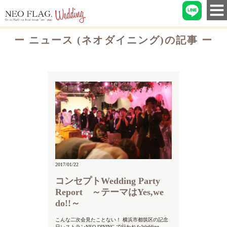
ー
ニュース (ネオダイニング)
の記事 ー
2017/01/22
コンセプトWedding Party
Report ～テーマはYes,we
do!!～
こんな二次会見たことない！ 横浜市都筑区の記念
日レストランNEO DINING.で行われたWedding